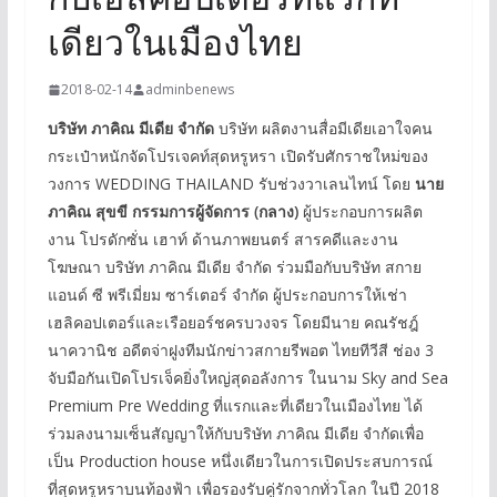
เดียวในเมืองไทย
2018-02-14
adminbenews
บริษัท ภาคิณ มีเดีย จำกัด
บริษัท ผลิตงานสื่อมีเดียเอาใจคน
กระเป๋าหนักจัดโปรเจคท์สุดหรูหรา เปิดรับศักราชใหม่ของ
วงการ WEDDING THAILAND รับช่วงวาเลนไทน์ โดย
นาย
ภาคิณ สุขขี กรรมการผู้จัดการ
(กลาง)
ผู้ประกอบการผลิต
งาน โปรดักซั่น เฮาท์ ด้านภาพยนตร์ สารคดีและงาน
โฆษณา บริษัท ภาคิณ มีเดีย จำกัด ร่วมมือกับบริษัท สกาย
แอนด์ ซี พรีเมี่ยม ซาร์เตอร์ จำกัด ผู้ประกอบการให้เช่า
เฮลิคอปเตอร์และเรือยอร์ชครบวงจร โดยมีนาย คณรัชฎ์
นาควานิช อดีตจ่าฝูงทีมนักข่าวสกายรีพอต ไทยทีวีสี ช่อง 3
จับมือกันเปิดโปรเจ็คยิ่งใหญ่สุดอลังการ ในนาม Sky and Sea
Premium Pre Wedding ที่แรกและที่เดียวในเมืองไทย ได้
ร่วมลงนามเซ็นสัญญาให้กับบริษัท ภาคิณ มีเดีย จำกัดเพื่อ
เป็น Production house หนึ่งเดียวในการเปิดประสบการณ์
ที่สุดหรูหราบนท้องฟ้า เพื่อรองรับคู่รักจากทั่วโลก ในปี 2018