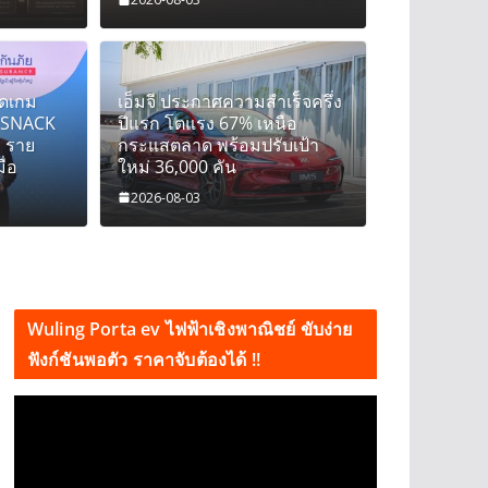
ิดเกม
เอ็มจี ประกาศความสำเร็จครึ่ง
IPSNACK
ปีแรก โตแรง 67% เหนือ
n ราย
กระแสตลาด พร้อมปรับเป้า
ื่อ
ใหม่ 36,000 คัน
2026-08-03
Wuling Porta ev ไฟฟ้าเชิงพาณิชย์ ขับง่าย
ฟังก์ชันพอตัว ราคาจับต้องได้ !!
V
i
d