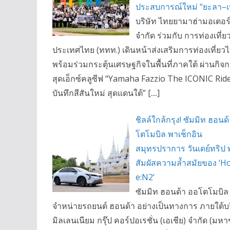
ประสบการณ์ใหม่ “ยะลา–เ
บริษัท ไทยยามาฮ่ามอเตอร
จำกัด ร่วมกับ การท่องเที่ย
ประเทศไทย (ททท.) เดินหน้าส่งเสริมการท่องเที่ยว
พร้อมร่วมกระตุ้นเศรษฐกิจในพื้นที่ภาคใต้ ผ่านกิจ
สุดเอ็กซ์คลูซีฟ “Yamaha Fazzio The ICONIC Ride
บันทึกสีสันใหม่ สุดแดนใต้” [....]
ชิลล์ใกล้กรุง! ซัมมิท ฮอนด
โตโมบิล พาเช็กอิน
สมุทรปราการ วันเดย์ทริป 
สัมผัสความล้ำสมัยของ ‘H
e:N2’
ซัมมิท ฮอนด้า ออโตโมบิล ผ
จำหน่ายรถยนต์ ฮอนด้า อย่างเป็นทางการ ภายใต้บร
มิลเลนเนียม กรุ๊ป คอร์ปอเรชั่น (เอเชีย) จำกัด (มห