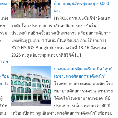
บตง”
ด้วยยอดผู้สมัครพุ่งทะลุ 20,000
์
คน
วแห่ง
HYROX การแข่งขันกีฬาฟิตเนส
ไทย
ระดับโลก ประกาศการกลับมาจัดการแข่งขันใน
กรรม
ประเทศไทยอีกครั้งอย่างเป็นทางการ พร้อมยกระดับการ
 :
แข่งขันสู่รูปแบบ 4 วันเต็มเป็นครั้งแรก ภายใต้รายการ
BYD HYROX Bangkok ระหว่างวันที่ 13-16 สิงหาคม
2026 ณ ศูนย์ประชุมแห่งชาติสิริกิติ์ [....]
้า ออ
บางมดเอสเธติค เตรียมเปิด “ศูนย์
พร้อม
เฉพาะทางศัลยกรรมดึงหน้า”
onda
โรงพยาบาลบางมดเอสเธติค โรง
พยาบาลศัลยกรรมความงามภาย
ู้
ใต้เครือโรงพยาบาลบางมด ที่มี
ิษัท
ประสบการณ์ยาวนานกว่า 40 ปี
าชน)
เตรียมเปิดตัว “ศูนย์เฉพาะทางศัลยกรรมดึงหน้า” เพื่อตอบ