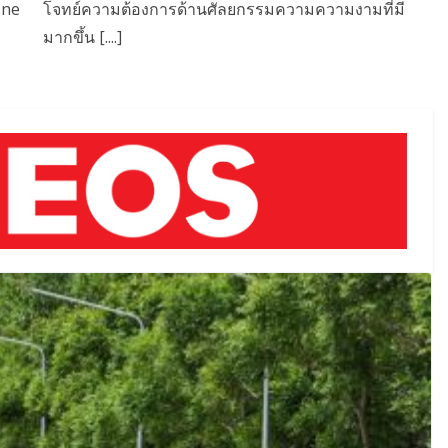
One
โจทย์ความต้องการด้านศัลยกรรมความความงามที่มี
มากขึ้น [....]