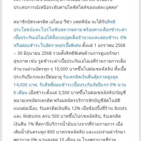
ประสบการณ์เหนือระดับตามไลฟ์สไตล์ของแต่ละบุคคล”
สมาชิกบัตรเครดิต เอไอเอ วีซ่า แพลทินัม จะได้รับ
สิทธิ
ประโยชน์และโปรโมชันหลากหลาย พร้อมทางเลือกชำระค่า
เบี้ยประกันเอไอเอได้ทั้งแบบรูดเต็มจำนวนและผ่อนชำระ 0%
หรือผ่อนชำระในอัตราดอกเบี้ยพิเศษ
ตั้งแต่ 1 มกราคม 2568
– 30 มิถุนายน 2568 รวมทั้งสิทธิพิเศษด้านการดูแลรักษา
สุขภาพ เช่น รูดชำระค่าเบี้ยประกันเอไอเอที่ร่วมรายการเต็ม
จำนวนผ่านบัตรทุก ๆ 10,000 บาทขึ้นไปต่อเซลล์สลิป ทั้งเบี้ย
ประกันปีแรกและปีต่ออายุ
รับเครดิตเงินคืนคุ้มรวมสูงสุด
14,000 บาท
,
รับสิทธิ์ผ่อนชำระเบี้ยประกันภัยปีแรก 0% นาน
6 เดือน
เมื่อชำระตั้งแต่ 3,500 บาทขึ้นไปต่อเซลล์สลิป/บัญชี
หมายเลขบัตรเครดิต พร้อมสมัครบริการหักบัญชีอัตโนมัติ
แบบต่อเนื่อง, รับเครดิตเงินคืน 12% เมื่อช้อปปิ้งที่ร้าน Boots
และ Watsons ครบ 500 บาทขึ้นไป/เซลล์สลิป, รับเครดิต
เงินคืน 1% ที่สถานีบริการน้ำมันบางจากที่ร่วมรายการ เมื่อ
เติมน้ำมันครบทุก 800 บาท/เซลล์สลิป และแบ่งจ่ายค่ารักษา
พยาบาล 0% นานสูงสุด 10 เดือน ณ โรงพยาบาลที่ร่วม