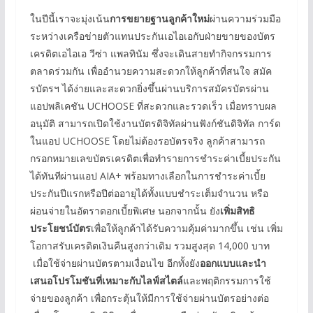
ในปีนี้เราจะมุ่งเน้น
การขยายฐานลูกค้าใหม่
ผ่านความร่วมมือ
ระหว่างเครือข่ายตัวแทนประกันเอไอเอกับฝ่ายขายของบัตร
เครดิตเอไอเอ วีซ่า แพลทินัม ซึ่งจะเดินสายทำกิจกรรมการ
ตลาดร่วมกัน เพื่ออำนวยความสะดวกให้ลูกค้าที่สนใจ สมัค
รบัตรฯ ได้ง่ายและสะดวกยิ่งขึ้นผ่านบริการสมัครบัตรผ่าน
แอปพลิเคชัน UCHOOSE ที่สะดวกและรวดเร็ว เมื่อทราบผล
อนุมัติ สามารถเปิดใช้งานบัตรดิจิทัลผ่านฟังก์ชันดิจิทัล การ์ด
ในแอป UCHOOSE โดยไม่ต้องรอบัตรจริง ลูกค้าสามารถ
กรอกหมายเลขบัตรเครดิตเพื่อทำรายการชำระค่าเบี้ยประกัน
ได้ทันทีผ่านแอป AIA+ พร้อมทางเลือกในการชำระค่าเบี้ย
ประกันปีแรกหรือปีต่ออายุได้ทั้งแบบชำระเต็มจำนวน หรือ
ผ่อนจ่ายในอัตราดอกเบี้ยพิเศษ นอกจากนั้น ยัง
เพิ่มสิทธิ
ประโยชน์บัตร
เพื่อให้ลูกค้าได้รับความคุ้มค่ามากขึ้น เช่น เพิ่ม
โอกาสรับเครดิตเงินคืนสูงกว่าเดิม รวมสูงสุด 14,000 บาท
เมื่อใช้จ่ายผ่านบัตรตามเงื่อนไข อีกทั้งยัง
ออกแบบและนำ
เสนอโปรโมชันที่เหมาะกับไลฟ์สไตล์
และพฤติกรรมการใช้
จ่ายของลูกค้า เพื่อกระตุ้นให้มีการใช้จ่ายผ่านบัตรอย่างต่อ