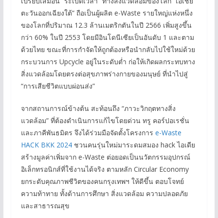
เปรียบเสมือน “ระเบิดเวลา” ทางสิ่งแวดล้อมของโลก “เอเชีย
ตะวันออกเฉียงใต้” ถือเป็นผู้ผลิต e-Waste รายใหญ่แห่งหนึ่ง
ของโลกที่ปริมาณ 12.3 ล้านเมตริกตันในปี 2566 เพิ่มสูงขึ้น
กว่า 60% ในปี 2553 โดยมีอินโดนีเซียเป็นอันดับ 1 และตาม
ด้วยไทย ขณะที่การกำจัดให้ถูกต้องหรือนำกลับไปใช้ใหม่ด้วย
กระบวนการ Upcycle อยู่ในระดับต่ำ ก่อให้เกิดผลกระทบทาง
สิ่งแวดล้อมโดยตรงต่อสุขภาพร่างกายของมนุษย์ ที่นำไปสู่
“การเสียชีวิตแบบผ่อนส่ง”
จากสถานการณ์ข้างต้น สะท้อนถึง “ภาวะวิกฤตทางสิ่ง
แวดล้อม” ที่ต้องดำเนินการแก้ไขโดยด่วน ทรู คอร์ปอเรชั่น
และภาคีพันธมิตร จึงได้ร่วมมือจัดตั้งโครงการ
e-Waste
HACK BKK 2024
ชวนคนรุ่นใหม่มาระดมสมอง hack ไอเดีย
สร้างมูลค่าเพิ่มจาก e-Waste ต่อยอดเป็นนวัตกรรมอุปกรณ์
อิเล็กทรอนิกส์ที่ใช้งานได้จริง ตามหลัก Circular Economy
ยกระดับคุณภาพชีวิตของคนกรุงเทพฯ ให้ดีขึ้น ตอบโจทย์
ความท้าทาย ทั้งด้านการศึกษา สิ่งแวดล้อม ความปลอดภัย
และสาธารณสุข