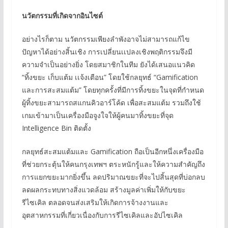
นวัตกรรมที่เกิดจากอินไซต์
อย่างไรก็ตาม นวัตกรรมเพียงลำพังอาจไม่สามารถแก้ไข
ปัญหาได้อย่างสิ้นเชิง การเปลี่ยนเเปลงเชิงพฤติกรรมจึงมี
ความจำเป็นอย่างยิ่ง โดยสมาชิกในทีม ยังได้เสนอแนวคิด
“ทิ้งขยะ เก็บแต้ม เเจ้งเตือน” โดยใช้กลยุทธ์ “Gamification
และการสะสมแต้ม” โดยทุกครั้งที่มีการทิ้งขยะในจุดที่กำหนด
ผู้ทิ้งขยะสามารถสแกนคิวอาร์โค้ด เพื่อสะสมแต้ม รวมถึงใช้
เกมเข้ามาเป็นเครื่องมือจูงใจให้ผู้คนมาทิ้งขยะที่จุด
Intelligence Bin ติดตั้ง
กลยุทธ์สะสมแต้มและ Gamification ถือเป็นอีกหนึ่งเครื่องมือ
ที่ช่วยกระตุ้นให้คนกรุงเทพฯ ตระหนักรู้และให้ความสำคัญถึง
การแยกขยะมากยิ่งขึ้น ลดปริมาณขยะที่จะไปสิ้นสุดที่บ่อกลบ
ลดผลกระทบทางสิ่งแวดล้อม สร้างมูลค่าเพิ่มให้กับขยะ
รีไซเคิล ตลอดจนส่งเสริมให้เกิดการจ้างงานและ
อุตสาหกรรมที่เกี่ยวเนื่องกับการรีไซเคิลและอัปไซเคิล