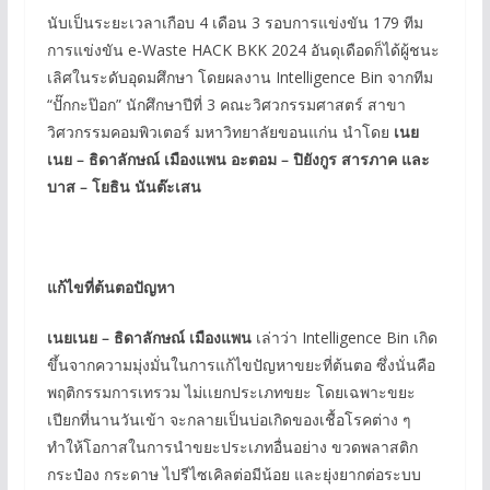
นับเป็นระยะเวลาเกือบ 4 เดือน 3 รอบการแข่งขัน 179 ทีม
การแข่งขัน e-Waste HACK BKK 2024 อันดุเดือดก็ได้ผู้ชนะ
เลิศในระดับอุดมศึกษา โดยผลงาน Intelligence Bin จากทีม
“ปั๊กกะป๊อก” นักศึกษาปีที่ 3 คณะวิศวกรรมศาสตร์ สาขา
วิศวกรรมคอมพิวเตอร์ มหาวิทยาลัยขอนแก่น นำโดย
เนย
เนย – ธิดาลักษณ์ เมืองแพน อะตอม – ปิยังกูร สารภาค และ
บาส – โยธิน นันต๊ะเสน
แก้ไขที่ต้นตอปัญหา
เนยเนย – ธิดาลักษณ์ เมืองแพน
เล่าว่า Intelligence Bin เกิด
ขึ้นจากความมุ่งมั่นในการแก้ไขปัญหาขยะที่ต้นตอ ซึ่งนั่นคือ
พฤติกรรมการเทรวม ไม่เเยกประเภทขยะ โดยเฉพาะขยะ
เปียกที่นานวันเข้า จะกลายเป็นบ่อเกิดของเชื้อโรคต่าง ๆ
ทำให้โอกาสในการนำขยะประเภทอื่นอย่าง ขวดพลาสติก
กระป๋อง กระดาษ ไปรีไซเคิลต่อมีน้อย และยุ่งยากต่อระบบ