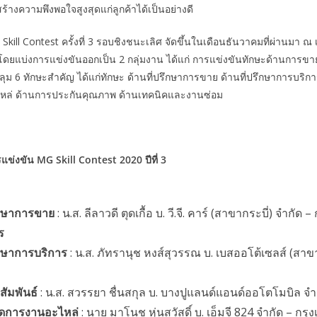
้างความพึงพอใจสูงสุดแก่ลูกค้าได้เป็นอย่างดี
ill Contest ครั้งที่ 3 รอบชิงชนะเลิศ จัดขึ้นในเดือนธันวาคมที่ผ่านมา ณ เอ
โดยแบ่งการแข่งขันออกเป็น 2 กลุ่มงาน ได้แก่ การแข่งขันทักษะด้านการข
ม 6 ทักษะสำคัญ ได้แก่ทักษะ ด้านที่ปรึกษาการขาย ด้านที่ปรึกษาการบริการ
หล่ ด้านการประกันคุณภาพ ด้านเทคนิคและงานซ่อม
รแข่งขัน
MG Skill Contest 2020 ปีที่ 3
รึกษาการขาย
: น.ส. ลีลาวดี ตุดเกื้อ บ. วี.จี. คาร์ (สาขากระบี่) จำกัด – 
ร
ึกษาการบริการ
: น.ส. ภัทรานุช หงส์สุวรรณ บ. เบสออโต้เซลส์ (สา
สัมพันธ์
: น.ส. สวรรยา ชื่นสกุล บ. บางปูแลนด์แอนด์ออโตโมบิล จ
ัดการงานอะไหล่
: นาย มาโนช หุ่นสวัสดิ์ บ. เอ็มจี 824 จำกัด – กรุ