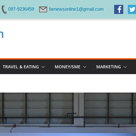
097-9236459
benewsonline1@gmail.com
m
TRAVEL & EATING
MONEY/SME
MARKETING