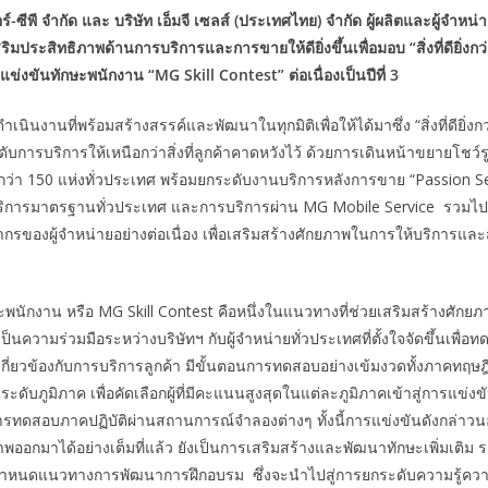
ร์
-ซีพี จำกัด และ บริษัท เอ็มจี เซลส์ (ประเทศไทย) จำกัด ผู้ผลิตและผู้จำหน่
ิมประสิทธิภาพด้านการบริการและการขายให้ดียิ่งขึ้นเพื่อ
มอบ “สิ่งที่ดียิ่งก
รแข่งขันทักษะพนักงาน “
MG Skill Contest” ต่อเนื่องเป็นปีที่ 3
นงานที่พร้อมสร้างสรรค์และพัฒนาในทุกมิติเพื่อให้ได้มาซึ่ง “สิ่งที่ดียิ่งกว
ะดับการบริการให้เหนือกว่าสิ่งที่ลูกค้าคาดหวังไว้ ด้วยการเดินหน้าขยายโชว์
มีอยู่กว่า 150 แห่งทั่วประเทศ พร้อมยกระดับงานบริการหลังการขาย “Passion Ser
ูนย์บริการมาตรฐานทั่วประเทศ และการบริการผ่าน MG Mobile Service รวมไ
ของผู้จำหน่ายอย่างต่อเนื่อง เพื่อเสริมสร้างศักยภาพในการให้บริการแล
พนักงาน หรือ MG Skill Contest คือหนึ่งในแนวทางที่ช่วยเสริมสร้างศักย
ป็นความร่วมมือระหว่างบริษัทฯ กับผู้จำหน่ายทั่วประเทศที่ตั้งใจจัดขึ้นเพื่
ี่ยวข้องกับการบริการลูกค้า มีขั้นตอนการทดสอบอย่างเข้มงวดทั้งภาคทฤษฎ
ดับภูมิภาค เพื่อคัดเลือกผู้ที่มีคะแนนสูงสุดในแต่ละภูมิภาคเข้าสู่การแข่
การทดสอบภาคปฏิบัติผ่านสถานการณ์จำลองต่างๆ ทั้งนี้การแข่งขันดังกล่าว
ออกมาได้อย่างเต็มที่แล้ว ยังเป็นการเสริมสร้างและพัฒนาทักษะเพิ่มเติม ร
กำหนดแนวทางการพัฒนาการฝึกอบรม ซึ่งจะนำไปสู่การยกระดับความรู้ค