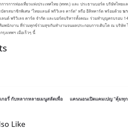
้ว่าการการท่องเที่ยวแห่งประเทศไทย
(
ททท
.)
และ ประธานบอร์ด บริษัทไทยแลน
รบัตรสมาชิกพิเศษ
“
ไทยแลนด์ พริวิเลจ คาร์ด
”
หรือ อีลิทคาร์ด พร้อมด้วย
นา
ยแลนด์ พริวิเลจ คาร์ด จำกัด และบอร์ดบริหารทั้งคณะ ร่วมทำบุญครบรอบ
1
ทีมพนักงาน ที่ร่วมทุกข์ร่วมสุขกันทำงานจนผลประกอบการเติบโต ณ
บริษัท
ุงเทพฯ เมื่อเร็วๆ นี้
ts
เบเกอรี่ กับหลากหลายเมนูสลัดเพื่อ
แคนนอนเปิดแคมเปญ “คุ้มทุกซีรี
so Like