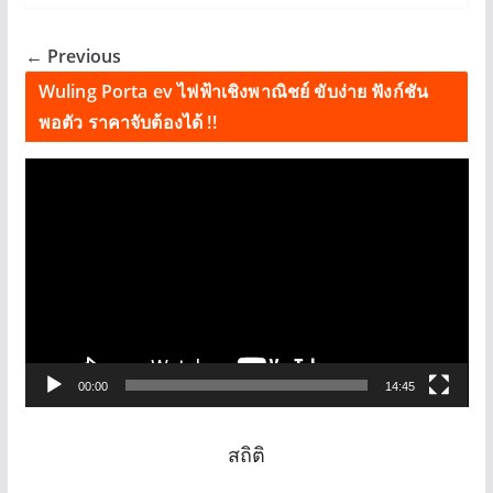
← Previous
Wuling Porta ev ไฟฟ้าเชิงพาณิชย์ ขับง่าย ฟังก์ชัน
พอตัว ราคาจับต้องได้ !!
V
i
d
e
o
P
l
a
00:00
14:45
y
e
r
สถิติ